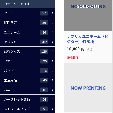
カテゴリーで探す
57
セール
39
期間限定
86
ユニホーム
レプリカユニホーム（ビ
ジター）47高橋
282
アパレル
10,000
円
税込
126
観戦グッズ
販売終了
196
タオル
116
バッグ
640
生活用品
0
お菓子
24
シークレット商品
5
メモリアルグッズ