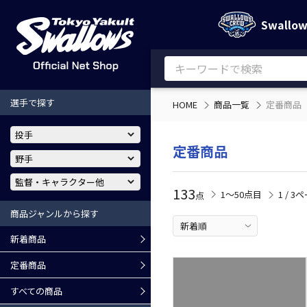
Swallo
選手で探す
HOME
商品一覧
定番商品
定番商品
133
1〜50点目
1 / 3
点
商品ジャンルから探す
新着商品
定番商品
すべての商品