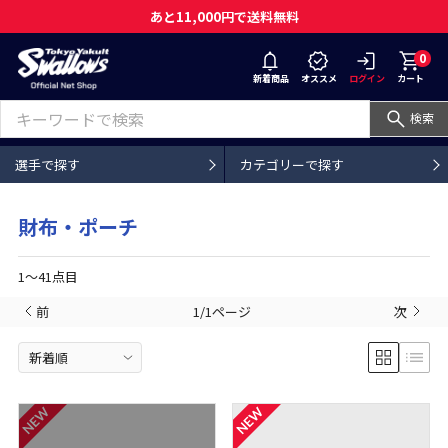
あと11,000円で送料無料
0
新着商品
オススメ
ログイン
カート
検索
選手で探す
カテゴリーで探す
財布・ポーチ
1〜41点目
前
1/1ページ
次